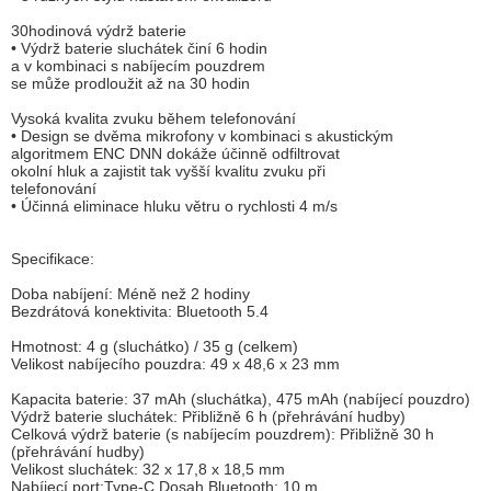
30hodinová výdrž baterie
• Výdrž baterie sluchátek činí 6 hodin
a v kombinaci s nabíjecím pouzdrem
se může prodloužit až na 30 hodin
Vysoká kvalita zvuku během telefonování
• Design se dvěma mikrofony v kombinaci s akustickým
algoritmem ENC DNN dokáže účinně odfiltrovat
okolní hluk a zajistit tak vyšší kvalitu zvuku při
telefonování
• Účinná eliminace hluku větru o rychlosti 4 m/s
Specifikace:
Doba nabíjení: Méně než 2 hodiny
Bezdrátová konektivita: Bluetooth 5.4
Hmotnost: 4 g (sluchátko) / 35 g (celkem)
Velikost nabíjecího pouzdra: 49 x 48,6 x 23 mm
Kapacita baterie: 37 mAh (sluchátka), 475 mAh (nabíjecí pouzdro)
Výdrž baterie sluchátek: Přibližně 6 h (přehrávání hudby)
Celková výdrž baterie (s nabíjecím pouzdrem): Přibližně 30 h
(přehrávání hudby)
Velikost sluchátek: 32 x 17,8 x 18,5 mm
Nabíjecí port:Type-C Dosah Bluetooth: 10 m