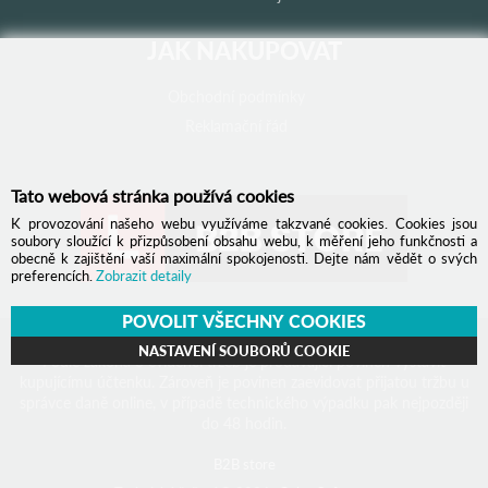
JAK NAKUPOVAT
Obchodní podmínky
Reklamační řád
Tato webová stránka používá cookies
K provozování našeho webu využíváme takzvané cookies. Cookies jsou
soubory sloužící k přizpůsobení obsahu webu, k měření jeho funkčnosti a
obecně k zajištění vaší maximální spokojenosti. Dejte nám vědět o svých
preferencích.
Zobrazit detaily
POVOLIT VŠECHNY COOKIES
NASTAVENÍ SOUBORŮ COOKIE
Podle zákona o evidenci tržeb je prodávající povinen vystavit
kupujícímu účtenku. Zároveň je povinen zaevidovat přijatou tržbu u
správce daně online, v případě technického výpadku pak nejpozději
do 48 hodin.
B2B store