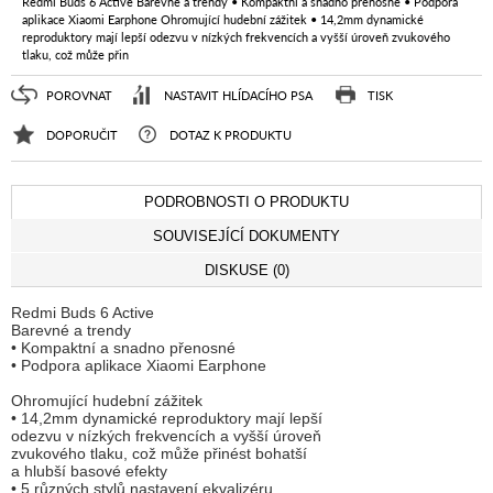
Redmi Buds 6 Active Barevné a trendy • Kompaktní a snadno přenosné • Podpora
aplikace Xiaomi Earphone Ohromující hudební zážitek • 14,2mm dynamické
reproduktory mají lepší odezvu v nízkých frekvencích a vyšší úroveň zvukového
tlaku, což může přin
POROVNAT
NASTAVIT HLÍDACÍHO PSA
TISK
DOPORUČIT
DOTAZ K PRODUKTU
PODROBNOSTI O PRODUKTU
SOUVISEJÍCÍ DOKUMENTY
DISKUSE (0)
Redmi Buds 6 Active
Barevné a trendy
• Kompaktní a snadno přenosné
• Podpora aplikace Xiaomi Earphone
Ohromující hudební zážitek
• 14,2mm dynamické reproduktory mají lepší
odezvu v nízkých frekvencích a vyšší úroveň
zvukového tlaku, což může přinést bohatší
a hlubší basové efekty
• 5 různých stylů nastavení ekvalizéru