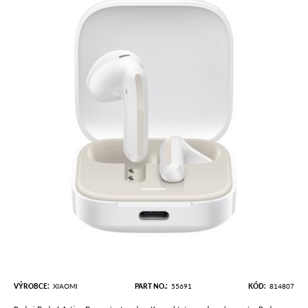
VÝROBCE
XIAOMI
PART NO.
55691
KÓD
814807