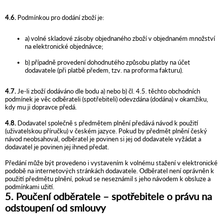
4.6.
Podmínkou pro dodání zboží je:
a) volné skladové zásoby objednaného zboží v objednaném množství
na elektronické objednávce;
b) případně provedení dohodnutého způsobu platby na účet
dodavatele (při platbě předem, tzv. na proforma fakturu).
4.7.
Je-li zboží dodáváno dle bodu a) nebo b) čl. 4.5. těchto obchodních
podmínek je věc odběrateli (spotřebiteli) odevzdána (dodána) v okamžiku,
kdy mu ji dopravce předá.
4.8.
Dodavatel společně s předmětem plnění předává návod k použití
(uživatelskou příručku) v českém jazyce. Pokud by předmět plnění český
návod neobsahoval, odběratel je povinen si jej od dodavatele vyžádat a
dodavatel je povinen jej ihned předat.
Předání může být provedeno i vystavením k volnému stažení v elektronické
podobě na internetových stránkách dodavatele. Odběratel není oprávněn k
použití předmětu plnění, pokud se neseznámil s jeho návodem k obsluze a
podmínkami užití.
5. Poučení odběratele – spotřebitele o právu na
odstoupení od smlouvy