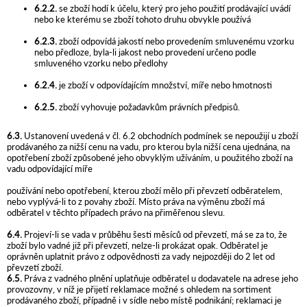
6.2.2.
se zboží hodí k účelu, který pro jeho použití prodávající uvádí
nebo ke kterému se zboží tohoto druhu obvykle používá
6.2.3.
zboží odpovídá jakostí nebo provedením smluvenému vzorku
nebo předloze, byla-li jakost nebo provedení určeno podle
smluveného vzorku nebo předlohy
6.2.4.
je zboží v odpovídajícím množství, míře nebo hmotnosti
6.2.5.
zboží vyhovuje požadavkům právních předpisů.
6.3.
Ustanovení uvedená v čl. 6.2 obchodních podmínek se nepoužijí u zboží
prodávaného za nižší cenu na vadu, pro kterou byla nižší cena ujednána, na
opotřebení zboží způsobené jeho obvyklým užíváním, u použitého zboží na
vadu odpovídající míře
používání nebo opotřebení, kterou zboží mělo při převzetí odběratelem,
nebo vyplývá-li to z povahy zboží. Místo práva na výměnu zboží má
odběratel v těchto případech právo na přiměřenou slevu.
6.4.
Projeví-li se vada v průběhu šesti měsíců od převzetí, má se za to, že
zboží bylo vadné již při převzetí, nelze-li prokázat opak. Odběratel je
oprávněn uplatnit právo z odpovědnosti za vady nejpozději do 2 let od
převzetí zboží.
6.5.
Práva z vadného plnění uplatňuje odběratel u dodavatele na adrese jeho
provozovny, v níž je přijetí reklamace možné s ohledem na sortiment
prodávaného zboží, případně i v sídle nebo místě podnikání; reklamaci je