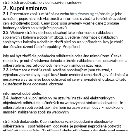
stránkách prodávajícího v den uzavření smlouvy.
2. Kupní smlouva
2.1.
Prezentace zboží umístěná na webu
http://www.og.cz/
obsahuje jeho
označení, popis hlavních vlastností a informace o zboží, a to včetně uvedení
cen jednotlivého zboží. Ceny zboží jsou uvedeny včetně daně z přidané
hodnoty a všech souvisejících poplatků.
2.2.
Webové stránky obchodu obsahují také informace o nákladech
spojených s balením a dodáním zboží. Uvedené informace o nákladech
spojených s balením a dodáním zboží platí pouze v případech, kdy je zboží
doručováno území České republiky. Pro případ,
kdy má být zboží dle požadavku odběratele odesláno mimo území České
republiky, je nutná výslovná dohoda o těchto nákladech mezi dodavatelem a
odběratelem; bez této dohody není kupní smlouva uzavřena.
2.3.
Informace o zboží a ceně uváděné prodávajícím jsou závazné, s
výjimkou zjevné chyby, např. když bude uvedená cena zboží zjevně chybná a
nesprávná a výrazně se bude odlišovat od ceny srovnatelného zboží. O této
skutečnosti bude dodavatel obratem
informovat odběratele.
2.4.
Jednotlivé kupní smlouvy se uzavírají na základě elektronických
objednávek odběratele, učiněných na webových stránkách dodavatele. Je-li
odběratelem spotřebitel, pak návrhem na uzavření smlouvy – nabídkou je
umístění nabízeného zboží na webových
stránkách dodavatele. Kupní smlouva vzniká odesláním objednávky
odběratelem – spotřebitelem; dodavatel je povinen neprodleně potvrdit
přijetí této objednávky. Za případné chyby při přenosu dat dodavatel nenese