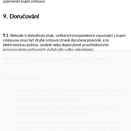
uzavřením kupní smlouvy.
9. Doručování
9.1.
Nebude-li dohodnuto jinak, veškerá korespondence související s kupní
smlouvou musí být druhé smluvní straně doručena písemně, a to
elektronickou poštou, osobně nebo doporučeně prostřednictvím
provozovatele poštovních služeb (dle volby odesílatele).
Kupujícímu je doručováno na adresu elektronické pošty uvedenou v
objednávce.
9.2.
Zpráva je doručena:
v případě doručování elektronickou poštou okamžikem jejího přijetí
na server příchozí pošty; integrita zpráv zaslaných elektronickou
poštou může být zajištěna certifikátem
v případě doručování osobně či prostřednictvím provozovatele
poštovních služeb převzetím zásilky adresátem
v případě doručování osobně či prostřednictvím provozovatele
poštovních služeb též odepřením převzetí zásilky, odepře-li adresát