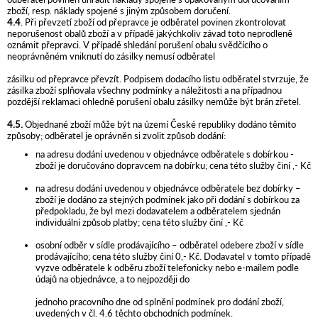
zboží, resp. náklady spojené s jiným způsobem doručení.
4.4
. Při převzetí zboží od přepravce je odběratel povinen zkontrolovat
neporušenost obalů zboží a v případě jakýchkoliv závad toto neprodleně
oznámit přepravci. V případě shledání porušení obalu svědčícího o
neoprávněném vniknutí do zásilky nemusí odběratel
zásilku od přepravce převzít. Podpisem dodacího listu odběratel stvrzuje, že
zásilka zboží splňovala všechny podmínky a náležitosti a na případnou
pozdější reklamaci ohledně porušení obalu zásilky nemůže být brán zřetel.
4.5.
Objednané zboží může být na území České republiky dodáno těmito
způsoby; odběratel je oprávněn si zvolit způsob dodání:
na adresu dodání uvedenou v objednávce odběratele s dobírkou -
zboží je doručováno dopravcem na dobírku; cena této služby činí ,- Kč
na adresu dodání uvedenou v objednávce odběratele bez dobírky –
zboží je dodáno za stejných podmínek jako při dodání s dobírkou za
předpokladu, že byl mezi dodavatelem a odběratelem sjednán
individuální způsob platby; cena této služby činí ,- Kč
osobní odběr v sídle prodávajícího – odběratel odebere zboží v sídle
prodávajícího; cena této služby činí 0,- Kč. Dodavatel v tomto případě
vyzve odběratele k odběru zboží telefonicky nebo e-mailem podle
údajů na objednávce, a to nejpozději do
jednoho pracovního dne od splnění podmínek pro dodání zboží,
uvedených v čl. 4.6 těchto obchodních podmínek.