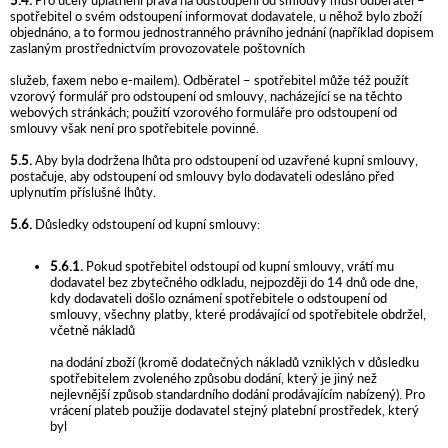
5.4.
Pro účely uplatnění práva na odstoupení od smlouvy musí odběratel –
spotřebitel o svém odstoupení informovat dodavatele, u něhož bylo zboží
objednáno, a to formou jednostranného právního jednání (například dopisem
zaslaným prostřednictvím provozovatele poštovních
služeb, faxem nebo e-mailem). Odběratel – spotřebitel může též použít
vzorový formulář pro odstoupení od smlouvy, nacházející se na těchto
webových stránkách; použití vzorového formuláře pro odstoupení od
smlouvy však není pro spotřebitele povinné.
5.5.
Aby byla dodržena lhůta pro odstoupení od uzavřené kupní smlouvy,
postačuje, aby odstoupení od smlouvy bylo dodavateli odesláno před
uplynutím příslušné lhůty.
5.6.
Důsledky odstoupení od kupní smlouvy:
5.6.1.
Pokud spotřebitel odstoupí od kupní smlouvy, vrátí mu
dodavatel bez zbytečného odkladu, nejpozději do 14 dnů ode dne,
kdy dodavateli došlo oznámení spotřebitele o odstoupení od
smlouvy, všechny platby, které prodávající od spotřebitele obdržel,
včetně nákladů
na dodání zboží (kromě dodatečných nákladů vzniklých v důsledku
spotřebitelem zvoleného způsobu dodání, který je jiný než
nejlevnější způsob standardního dodání prodávajícím nabízený). Pro
vrácení plateb použije dodavatel stejný platební prostředek, který
byl