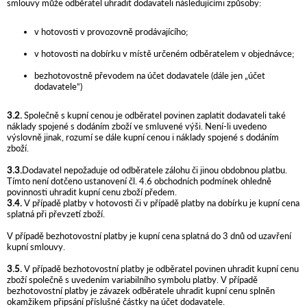
smlouvy může odběratel uhradit dodavateli následujícími způsoby:
v hotovosti v provozovně prodávajícího;
v hotovosti na dobírku v místě určeném odběratelem v objednávce;
bezhotovostně převodem na účet dodavatele (dále jen „účet
dodavatele“)
3.2.
Společně s kupní cenou je odběratel povinen zaplatit dodavateli také
náklady spojené s dodáním zboží ve smluvené výši. Není-li uvedeno
výslovně jinak, rozumí se dále kupní cenou i náklady spojené s dodáním
zboží.
3.3.
Dodavatel nepožaduje od odběratele zálohu či jinou obdobnou platbu.
Tímto není dotčeno ustanovení čl. 4.6 obchodních podmínek ohledně
povinnosti uhradit kupní cenu zboží předem.
3.4.
V případě platby v hotovosti či v případě platby na dobírku je kupní cena
splatná při převzetí zboží.
V případě bezhotovostní platby je kupní cena splatná do 3 dnů od uzavření
kupní smlouvy.
3.5.
V případě bezhotovostní platby je odběratel povinen uhradit kupní cenu
zboží společně s uvedením variabilního symbolu platby. V případě
bezhotovostní platby je závazek odběratele uhradit kupní cenu splněn
okamžikem připsání příslušné částky na účet dodavatele.