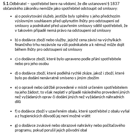
5.1.
Odběratel – spotřebitel bere na vědomí, že dle ustanovení § 1837
občanského zákoníku nemůže jako spotřebitel odstoupit od smlouvy:
a) o poskytování služeb, jestliže byly splněny s jeho předchozím
výslovným souhlasem před uplynutím lhůty pro odstoupení od
smlouvy a podnikatel před uzavřením smlouvy sdělil spotřebiteli, že
v takovém případě nemá právo na odstoupení od smlouvy
b) o dodávce zboží nebo služby, jejichž cena závisí na výchylkách
finančního trhu nezávisle na vůli podnikatele a k němuž může dojít
během lhůty pro odstoupení od smlouvy
c) o dodávce zboží, které bylo upraveno podle přání spotřebitele
nebo pro jeho osobu
d) o dodávce zboží, které podléhá rychlé zkáze, jakož i zboží, které
bylo po dodání nenávratně smíseno s jiným zbožím
e) o opravě nebo údržbě provedené v místě určeném spotřebitelem
na jeho žádost; to však neplatí v případě následného provedení jiných
než vyžádaných oprav či dodání jiných než vyžádaných náhradních
dílů
f) o dodávce zboží v uzavřeném obalu, které spotřebitel z obalu vyňal
a z hygienických důvodů jej není možné vrátit
g) o dodávce zvukové nebo obrazové nahrávky nebo počítačového
programu, pokud porušil jejich původní obal