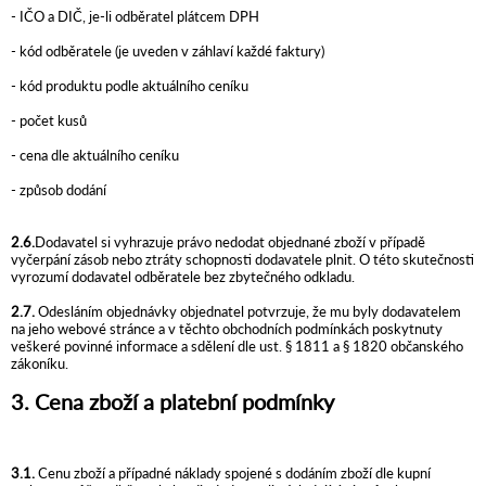
- IČO a DIČ, je-li odběratel plátcem DPH
- kód odběratele (je uveden v záhlaví každé faktury)
- kód produktu podle aktuálního ceníku
- počet kusů
- cena dle aktuálního ceníku
- způsob dodání
2.6.
Dodavatel si vyhrazuje právo nedodat objednané zboží v případě
vyčerpání zásob nebo ztráty schopnosti dodavatele plnit. O této skutečnosti
vyrozumí dodavatel odběratele bez zbytečného odkladu.
2.7.
Odesláním objednávky objednatel potvrzuje, že mu byly dodavatelem
na jeho webové stránce a v těchto obchodních podmínkách poskytnuty
veškeré povinné informace a sdělení dle ust. § 1811 a § 1820 občanského
zákoníku.
3. Cena zboží a platební podmínky
3.1.
Cenu zboží a případné náklady spojené s dodáním zboží dle kupní