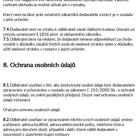
rozhraní obchodu je možné užívat jen v rozsahu,
který není na úkor práv ostatních zákazníků dodavatele a který je v souladu
s jeho určením.
7.4.
Dodavatel není ve vztahu k odběrateli vázán žádnými kodexy chování ve
smyslu ustanovení § 1826 písm. e) občanského zákoníku.
7.5.
Odběratel bere na vědomí, že dodavatel nenese odpovědnost za chyby
vzniklé v důsledku zásahů třetích osob do webové stránky nebo v důsledku
užití webové stránky v rozporu s jejich určením.
8. Ochrana osobních údajů
8.1.
Odběratel souhlasí s tím, aby poskytnuté osobní údaje byly dodavatelem
zpracovány a uchovávány v souladu se zákonem č. 101/2000 Sb., o ochraně
osobních údajů, ve znění pozdějších předpisů. Dozor nad ochranou osobních
údajů vykonává
Úřad pro ochranu osobních údajů.
8.2.
Odběratel souhlasí se zpracováním těchto svých osobních údajů: jméno
a příjmení, adresa bydliště, adresa elektronické pošty, telefonní číslo a
adresa pro doručení zboží, případně i další, které sdělil dodavateli v
souvislosti s uzavřením kupní smlouvy