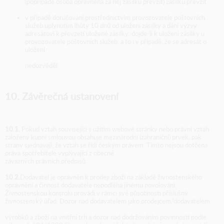
(popřípadě osoba oprávněná za něj zásilku převzít) zásilku převzít
v případě doručování prostřednictvím provozovatele poštovních
služeb uplynutím lhůty 10 dnů od uložení zásilky a dání výzvy
adresátovi k převzetí uložené zásilky, dojde-li k uložení zásilky u
provozovatele poštovních služeb, a to i v případě, že se adresát o
uložení
nedozvěděl.
10. Závěrečná ustanovení
10.1.
Pokud vztah související s užitím webové stránky nebo právní vztah
založený kupní smlouvou obsahuje mezinárodní (zahraniční) prvek, pak
strany sjednávají, že vztah se řídí českým právem. Tímto nejsou dotčena
práva spotřebitele vyplývající z obecně
závazných právních předpisů.
10.2.
Dodavatel je oprávněn k prodeji zboží na základě živnostenského
oprávnění a činnost dodavatele nepodléhá jinému povolování.
Živnostenskou kontrolu provádí v rámci své působnosti příslušný
živnostenský úřad. Dozor nad dodavatelem jako prodejcem/dodavatelem
výrobků a zboží na vnitřní trh a dozor nad dodržováním povinností podle