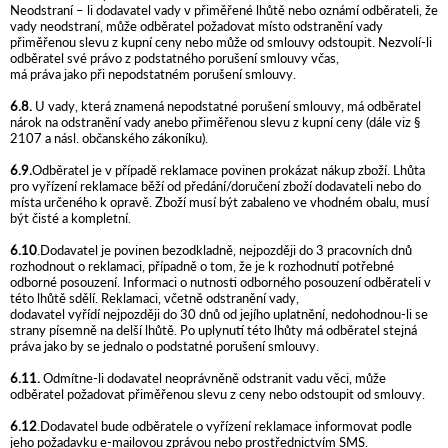
Neodstraní – li dodavatel vady v přiměřené lhůtě nebo oznámí odběrateli, že
vady neodstraní, může odběratel požadovat místo odstranění vady
přiměřenou slevu z kupní ceny nebo může od smlouvy odstoupit. Nezvolí-li
odběratel své právo z podstatného porušení smlouvy včas,
má práva jako při nepodstatném porušení smlouvy.
6.8.
U vady, která znamená nepodstatné porušení smlouvy, má odběratel
nárok na odstranění vady anebo přiměřenou slevu z kupní ceny (dále viz §
2107 a násl. občanského zákoníku).
6.9.
Odběratel je v případě reklamace povinen prokázat nákup zboží. Lhůta
pro vyřízení reklamace běží od předání/doručení zboží dodavateli nebo do
místa určeného k opravě. Zboží musí být zabaleno ve vhodném obalu, musí
být čisté a kompletní.
6.10
.Dodavatel je povinen bezodkladně, nejpozději do 3 pracovních dnů
rozhodnout o reklamaci, případně o tom, že je k rozhodnutí potřebné
odborné posouzení. Informaci o nutnosti odborného posouzení odběrateli v
této lhůtě sdělí. Reklamaci, včetně odstranění vady,
dodavatel vyřídí nejpozději do 30 dnů od jejího uplatnění, nedohodnou-li se
strany písemně na delší lhůtě. Po uplynutí této lhůty má odběratel stejná
práva jako by se jednalo o podstatné porušení smlouvy.
6.11.
Odmítne-li dodavatel neoprávněně odstranit vadu věci, může
odběratel požadovat přiměřenou slevu z ceny nebo odstoupit od smlouvy.
6.12
.Dodavatel bude odběratele o vyřízení reklamace informovat podle
jeho požadavku e-mailovou zprávou nebo prostřednictvím SMS.