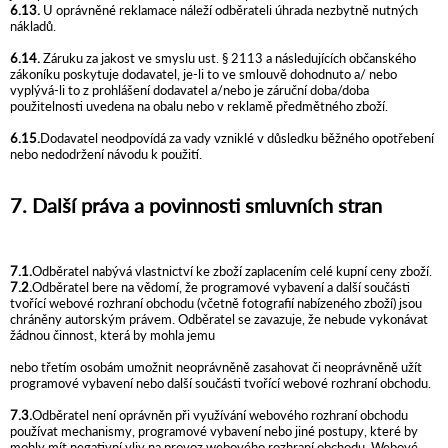
6.13.
U oprávněné reklamace náleží odběrateli úhrada nezbytně nutných
nákladů.
6.14.
Záruku za jakost ve smyslu ust. § 2113 a následujících občanského
zákoníku poskytuje dodavatel, je-li to ve smlouvě dohodnuto a/ nebo
vyplývá-li to z prohlášení dodavatel a/nebo je záruční doba/doba
použitelnosti uvedena na obalu nebo v reklamě předmětného zboží.
6.15.
Dodavatel neodpovídá za vady vzniklé v důsledku běžného opotřebení
nebo nedodržení návodu k použití.
7. Další práva a povinnosti smluvních stran
7.1.
Odběratel nabývá vlastnictví ke zboží zaplacením celé kupní ceny zboží.
7.2.
Odběratel bere na vědomí, že programové vybavení a další součásti
tvořící webové rozhraní obchodu (včetně fotografií nabízeného zboží) jsou
chráněny autorským právem. Odběratel se zavazuje, že nebude vykonávat
žádnou činnost, která by mohla jemu
nebo třetím osobám umožnit neoprávněně zasahovat či neoprávněně užít
programové vybavení nebo další součásti tvořící webové rozhraní obchodu.
7.3.
Odběratel není oprávněn při využívání webového rozhraní obchodu
používat mechanismy, programové vybavení nebo jiné postupy, které by
mohly mít negativní vliv na provoz webového rozhraní obchodu. Webové