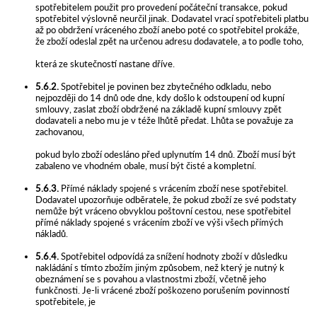
spotřebitelem použit pro provedení počáteční transakce, pokud
spotřebitel výslovně neurčil jinak. Dodavatel vrací spotřebiteli platbu
až po obdržení vráceného zboží anebo poté co spotřebitel prokáže,
že zboží odeslal zpět na určenou adresu dodavatele, a to podle toho,
která ze skutečností nastane dříve.
5.6.2.
Spotřebitel je povinen bez zbytečného odkladu, nebo
nejpozději do 14 dnů ode dne, kdy došlo k odstoupení od kupní
smlouvy, zaslat zboží obdržené na základě kupní smlouvy zpět
dodavateli a nebo mu je v téže lhůtě předat. Lhůta se považuje za
zachovanou,
pokud bylo zboží odesláno před uplynutím 14 dnů. Zboží musí být
zabaleno ve vhodném obale, musí být čisté a kompletní.
5.6.3.
Přímé náklady spojené s vrácením zboží nese spotřebitel.
Dodavatel upozorňuje odběratele, že pokud zboží ze své podstaty
nemůže být vráceno obvyklou poštovní cestou, nese spotřebitel
přímé náklady spojené s vrácením zboží ve výši všech přímých
nákladů.
5.6.4.
Spotřebitel odpovídá za snížení hodnoty zboží v důsledku
nakládání s tímto zbožím jiným způsobem, než který je nutný k
obeznámení se s povahou a vlastnostmi zboží, včetně jeho
funkčnosti. Je-li vrácené zboží poškozeno porušením povinností
spotřebitele, je