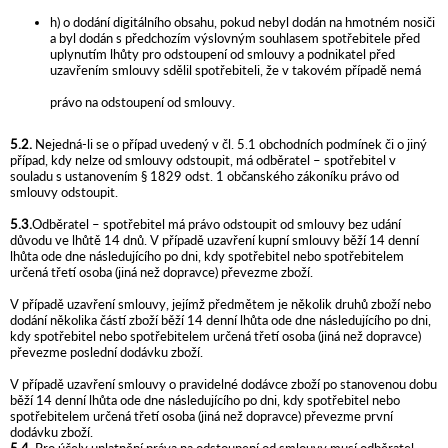
h) o dodání digitálního obsahu, pokud nebyl dodán na hmotném nosiči
a byl dodán s předchozím výslovným souhlasem spotřebitele před
uplynutím lhůty pro odstoupení od smlouvy a podnikatel před
uzavřením smlouvy sdělil spotřebiteli, že v takovém případě nemá
právo na odstoupení od smlouvy.
5.2.
Nejedná-li se o případ uvedený v čl. 5.1 obchodních podmínek či o jiný
případ, kdy nelze od smlouvy odstoupit, má odběratel – spotřebitel v
souladu s ustanovením § 1829 odst. 1 občanského zákoníku právo od
smlouvy odstoupit.
5.3.
Odběratel – spotřebitel má právo odstoupit od smlouvy bez udání
důvodu ve lhůtě 14 dnů. V případě uzavření kupní smlouvy běží 14 denní
lhůta ode dne následujícího po dni, kdy spotřebitel nebo spotřebitelem
určená třetí osoba (jiná než dopravce) převezme zboží.
V případě uzavření smlouvy, jejímž předmětem je několik druhů zboží nebo
dodání několika částí zboží běží 14 denní lhůta ode dne následujícího po dni,
kdy spotřebitel nebo spotřebitelem určená třetí osoba (jiná než dopravce)
převezme poslední dodávku zboží.
V případě uzavření smlouvy o pravidelné dodávce zboží po stanovenou dobu
běží 14 denní lhůta ode dne následujícího po dni, kdy spotřebitel nebo
spotřebitelem určená třetí osoba (jiná než dopravce) převezme první
dodávku zboží.