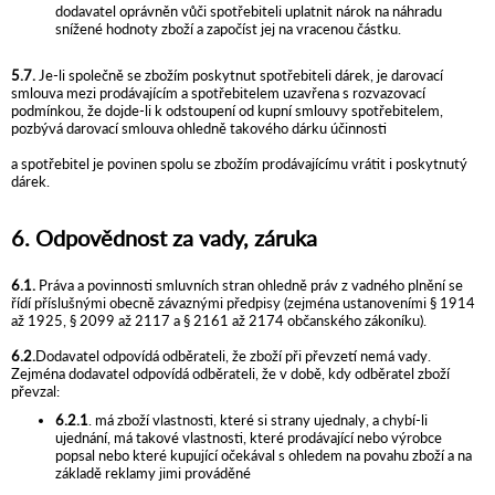
dodavatel oprávněn vůči spotřebiteli uplatnit nárok na náhradu
snížené hodnoty zboží a započíst jej na vracenou částku.
5.7.
Je-li společně se zbožím poskytnut spotřebiteli dárek, je darovací
smlouva mezi prodávajícím a spotřebitelem uzavřena s rozvazovací
podmínkou, že dojde-li k odstoupení od kupní smlouvy spotřebitelem,
pozbývá darovací smlouva ohledně takového dárku účinnosti
a spotřebitel je povinen spolu se zbožím prodávajícímu vrátit i poskytnutý
dárek.
6. Odpovědnost za vady, záruka
6.1.
Práva a povinnosti smluvních stran ohledně práv z vadného plnění se
řídí příslušnými obecně závaznými předpisy (zejména ustanoveními § 1914
až 1925, § 2099 až 2117 a § 2161 až 2174 občanského zákoníku).
6.2.
Dodavatel odpovídá odběrateli, že zboží při převzetí nemá vady.
Zejména dodavatel odpovídá odběrateli, že v době, kdy odběratel zboží
převzal:
6.2.1
. má zboží vlastnosti, které si strany ujednaly, a chybí-li
ujednání, má takové vlastnosti, které prodávající nebo výrobce
popsal nebo které kupující očekával s ohledem na povahu zboží a na
základě reklamy jimi prováděné