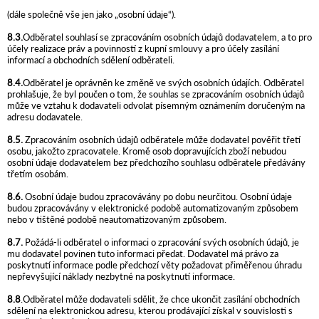
(dále společně vše jen jako „osobní údaje“).
8.3.
Odběratel souhlasí se zpracováním osobních údajů dodavatelem, a to pro
účely realizace práv a povinností z kupní smlouvy a pro účely zasílání
informací a obchodních sdělení odběrateli.
8.4.
Odběratel je oprávněn ke změně ve svých osobních údajích. Odběratel
prohlašuje, že byl poučen o tom, že souhlas se zpracováním osobních údajů
může ve vztahu k dodavateli odvolat písemným oznámením doručeným na
adresu dodavatele.
8.5.
Zpracováním osobních údajů odběratele může dodavatel pověřit třetí
osobu, jakožto zpracovatele. Kromě osob dopravujících zboží nebudou
osobní údaje dodavatelem bez předchozího souhlasu odběratele předávány
třetím osobám.
8.6.
Osobní údaje budou zpracovávány po dobu neurčitou. Osobní údaje
budou zpracovávány v elektronické podobě automatizovaným způsobem
nebo v tištěné podobě neautomatizovaným způsobem.
8.7.
Požádá-li odběratel o informaci o zpracování svých osobních údajů, je
mu dodavatel povinen tuto informaci předat. Dodavatel má právo za
poskytnutí informace podle předchozí věty požadovat přiměřenou úhradu
nepřevyšující náklady nezbytné na poskytnutí informace.
8.8
.Odběratel může dodavateli sdělit, že chce ukončit zasílání obchodních
sdělení na elektronickou adresu, kterou prodávající získal v souvislosti s