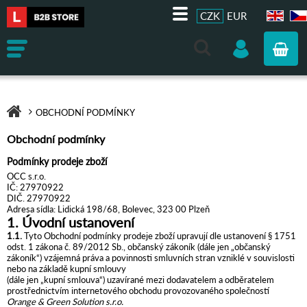
CZK
EUR
EN
CZ
OBCHODNÍ PODMÍNKY
Obchodní podmínky
Podmínky prodeje zboží
OCC s.r.o.
IČ: 27970922
DIČ. 27970922
Adresa sídla: Lidická 198/68, Bolevec, 323 00 Plzeň
1. Úvodní ustanovení
1.1.
Tyto Obchodní podmínky prodeje zboží upravují dle ustanovení § 1751
odst. 1 zákona č. 89/2012 Sb., občanský zákoník (dále jen „občanský
zákoník“) vzájemná práva a povinnosti smluvních stran vzniklé v souvislosti
nebo na základě kupní smlouvy
(dále jen „kupní smlouva“) uzavírané mezi dodavatelem a odběratelem
prostřednictvím internetového obchodu provozovaného společností
Orange & Green Solution s.r.o.