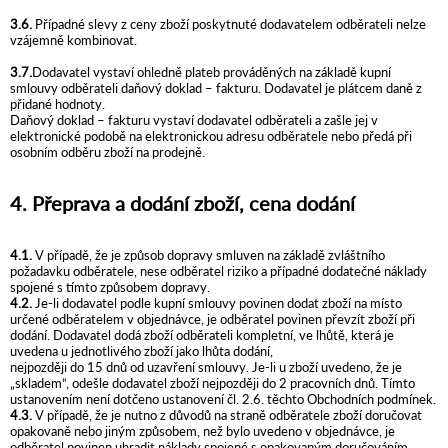
3.6.
Případné slevy z ceny zboží poskytnuté dodavatelem odběrateli nelze
vzájemně kombinovat.
3.7.
Dodavatel vystaví ohledně plateb prováděných na základě kupní
smlouvy odběrateli daňový doklad – fakturu. Dodavatel je plátcem daně z
přidané hodnoty.
Daňový doklad – fakturu vystaví dodavatel odběrateli a zašle jej v
elektronické podobě na elektronickou adresu odběratele nebo předá při
osobním odběru zboží na prodejně.
4. Přeprava a dodání zboží, cena dodání
4.1.
V případě, že je způsob dopravy smluven na základě zvláštního
požadavku odběratele, nese odběratel riziko a případné dodatečné náklady
spojené s tímto způsobem dopravy.
4.2.
Je-li dodavatel podle kupní smlouvy povinen dodat zboží na místo
určené odběratelem v objednávce, je odběratel povinen převzít zboží při
dodání. Dodavatel dodá zboží odběrateli kompletní, ve lhůtě, která je
uvedena u jednotlivého zboží jako lhůta dodání,
nejpozději do 15 dnů od uzavření smlouvy. Je-li u zboží uvedeno, že je
„skladem“, odešle dodavatel zboží nejpozději do 2 pracovních dnů. Tímto
ustanovením není dotčeno ustanovení čl. 2.6. těchto Obchodních podmínek.
4.3.
V případě, že je nutno z důvodů na straně odběratele zboží doručovat
opakovaně nebo jiným způsobem, než bylo uvedeno v objednávce, je
odběratel povinen uhradit náklady spojené s opakovaným doručováním