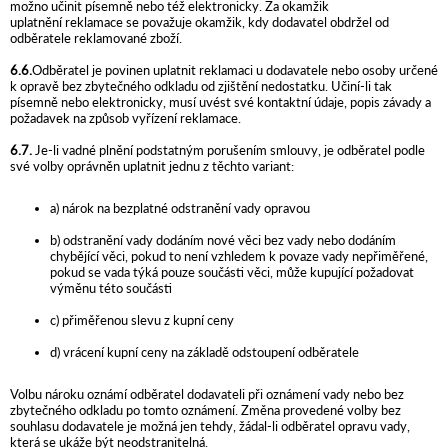
možno učinit písemně nebo též elektronicky. Za okamžik
uplatnění reklamace se považuje okamžik, kdy dodavatel obdržel od
odběratele reklamované zboží.
6.6.
Odběratel je povinen uplatnit reklamaci u dodavatele nebo osoby určené
k opravě bez zbytečného odkladu od zjištění nedostatku. Učiní-li tak
písemně nebo elektronicky, musí uvést své kontaktní údaje, popis závady a
požadavek na způsob vyřízení reklamace.
6.7.
Je-li vadné plnění podstatným porušením smlouvy, je odběratel podle
své volby oprávněn uplatnit jednu z těchto variant:
a) nárok na bezplatné odstranění vady opravou
b) odstranění vady dodáním nové věci bez vady nebo dodáním
chybějící věci, pokud to není vzhledem k povaze vady nepřiměřené,
pokud se vada týká pouze součásti věci, může kupující požadovat
výměnu této součásti
c) přiměřenou slevu z kupní ceny
d) vrácení kupní ceny na základě odstoupení odběratele
Volbu nároku oznámí odběratel dodavateli při oznámení vady nebo bez
zbytečného odkladu po tomto oznámení. Změna provedené volby bez
souhlasu dodavatele je možná jen tehdy, žádal-li odběratel opravu vady,
která se ukáže být neodstranitelná.