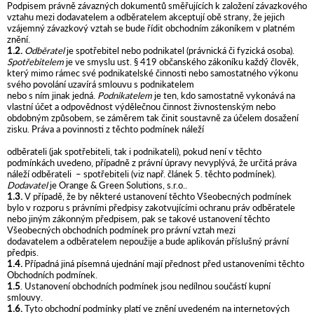
Podpisem právně závazných dokumentů směřujících k založení závazkového
vztahu mezi dodavatelem a odběratelem akceptují obě strany, že jejich
vzájemný závazkový vztah se bude řídit obchodním zákoníkem v platném
znění.
1.2.
Odběratel
je spotřebitel nebo podnikatel (právnická či fyzická osoba).
Spotřebitelem
je ve smyslu ust. § 419 občanského zákoníku každý člověk,
který mimo rámec své podnikatelské činnosti nebo samostatného výkonu
svého povolání uzavírá smlouvu s podnikatelem
nebo s ním jinak jedná.
Podnikatelem
je ten, kdo samostatně vykonává na
vlastní účet a odpovědnost výdělečnou činnost živnostenským nebo
obdobným způsobem, se záměrem tak činit soustavně za účelem dosažení
zisku. Práva a povinnosti z těchto podmínek náleží
odběrateli (jak spotřebiteli, tak i podnikateli), pokud není v těchto
podmínkách uvedeno, případně z právní úpravy nevyplývá, že určitá práva
náleží odběrateli – spotřebiteli (viz např. článek 5. těchto podmínek).
Dodavatel
je Orange & Green Solutions, s.r.o..
1.3.
V případě, že by některé ustanovení těchto Všeobecných podmínek
bylo v rozporu s právními předpisy zakotvujícími ochranu práv odběratele
nebo jiným zákonným předpisem, pak se takové ustanovení těchto
Všeobecných obchodních podmínek pro právní vztah mezi
dodavatelem a odběratelem nepoužije a bude aplikován příslušný právní
předpis.
1.4.
Případná jiná písemná ujednání mají přednost před ustanoveními těchto
Obchodních podmínek.
1.5
. Ustanovení obchodních podmínek jsou nedílnou součástí kupní
smlouvy.
1.6.
Tyto obchodní podmínky platí ve znění uvedeném na internetových