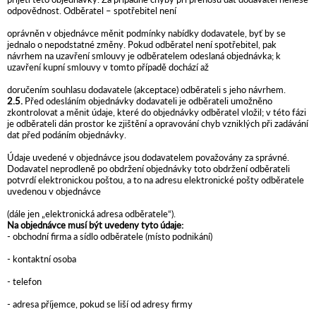
odpovědnost. Odběratel – spotřebitel není
oprávněn v objednávce měnit podmínky nabídky dodavatele, byť by se
jednalo o nepodstatné změny. Pokud odběratel není spotřebitel, pak
návrhem na uzavření smlouvy je odběratelem odeslaná objednávka; k
uzavření kupní smlouvy v tomto případě dochází až
doručením souhlasu dodavatele (akceptace) odběrateli s jeho návrhem.
2.5.
Před odesláním objednávky dodavateli je odběrateli umožněno
zkontrolovat a měnit údaje, které do objednávky odběratel vložil; v této fázi
je odběrateli dán prostor ke zjištění a opravování chyb vzniklých při zadávání
dat před podáním objednávky.
Údaje uvedené v objednávce jsou dodavatelem považovány za správné.
Dodavatel neprodleně po obdržení objednávky toto obdržení odběrateli
potvrdí elektronickou poštou, a to na adresu elektronické pošty odběratele
uvedenou v objednávce
(dále jen „elektronická adresa odběratele“).
Na objednávce musí být uvedeny tyto údaje:
- obchodní firma a sídlo odběratele (místo podnikání)
- kontaktní osoba
- telefon
- adresa příjemce, pokud se liší od adresy firmy