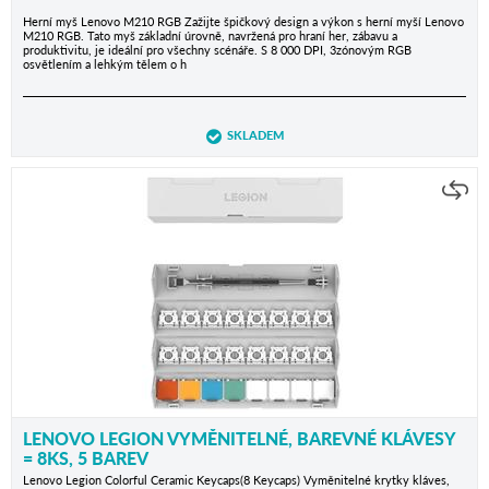
Herní myš Lenovo M210 RGB Zažijte špičkový design a výkon s herní myší Lenovo
M210 RGB. Tato myš základní úrovně, navržená pro hraní her, zábavu a
produktivitu, je ideální pro všechny scénáře. S 8 000 DPI, 3zónovým RGB
osvětlením a lehkým tělem o h
SKLADEM
LENOVO LEGION VYMĚNITELNÉ, BAREVNÉ KLÁVESY
= 8KS, 5 BAREV
Lenovo Legion Colorful Ceramic Keycaps(8 Keycaps) Vyměnitelné krytky kláves,