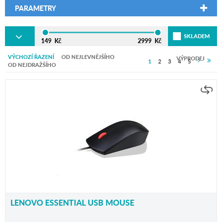
PARAMETRY
SKLADEM
149
Kč
2999
Kč
VÝCHOZÍ ŘAZENÍ
OD NEJLEVNĚJŠÍHO
VÝPRODEJ
1
2
3
4
5
OD NEJDRAŽŠÍHO
LENOVO ESSENTIAL USB MOUSE