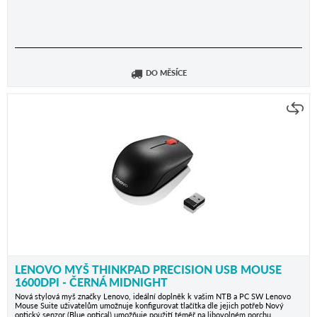
DO MĚSÍCE
LENOVO MYŠ THINKPAD PRECISION USB MOUSE
1600DPI - ČERNÁ MIDNIGHT
Nová stylová myš značky Lenovo, ideální doplněk k vašim NTB a PC SW Lenovo
Mouse Suite uživatelům umožnuje konfigurovat tlačítka dle jejich potřeb Nový
optický senzor (Blue optical) umožňuje použití téměř na libovolném porchu