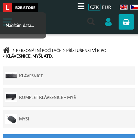
CZK
EUR
EN
CZ
Načítám data...
PERSONÁLNÍ POČÍTAČE
PŘÍSLUŠENSTVÍ K PC
KLÁVESNICE, MYŠI, ATD.
KLÁVESNICE
KOMPLET KLÁVESNICE + MYŠ
MYŠI