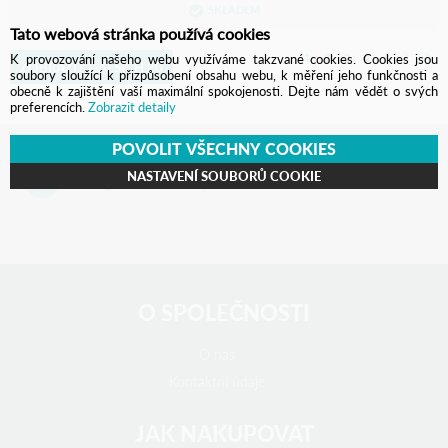
SKLADEM
Tato webová stránka používá cookies
1
2
3
4
5
K provozování našeho webu využíváme takzvané cookies. Cookies jsou
ZOBRAZIT DALŠÍCH 20
soubory sloužící k přizpůsobení obsahu webu, k měření jeho funkčnosti a
obecně k zajištění vaší maximální spokojenosti. Dejte nám vědět o svých
preferencích.
Zobrazit detaily
POVOLIT VŠECHNY COOKIES
NASTAVENÍ SOUBORŮ COOKIE
info@b2bstore.cz
,
+420 377 329 475
O SPOLEČNOSTI
O nás
Kontaktní údaje
JAK NAKUPOVAT