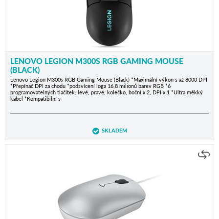
LENOVO LEGION M300S RGB GAMING MOUSE
(BLACK)
Lenovo Legion M300s RGB Gaming Mouse (Black) *Maximální výkon s až 8000 DPI
*Přepínač DPI za chodu *podsvícení loga 16,8 milionů barev RGB *6
programovatelných tlačítek: levé, pravé, kolečko, boční x 2, DPI x 1 *Ultra měkký
kabel *Kompatibilní s
SKLADEM