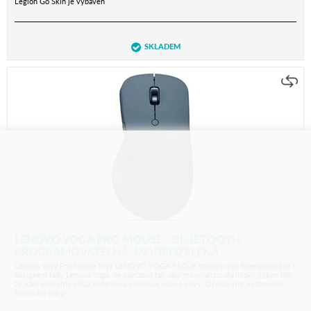
Legion Go Skin je vybaven
SKLADEM
LENOVO YOGA PRO MOUSE - BLUETOOTH,
PROGRAMOVATELNÁ, MODROZELENÁ
Lenovo Yoga Pro Mouse Myš LENOVO YOGA PRO je stylová myš korespondující s
designem řady Lenovo Yoga. Je navržená tak, aby maximalizovala lidský výkon tím,
že vám poskytne větší kontrolu a eliminuje rušivé vlivy. Očekávejte mistrovské
tvarování pro p