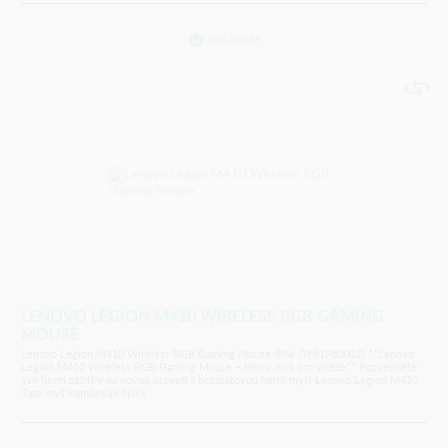
SKLADEM
LENOVO LEGION M410 WIRELESS RGB GAMING
MOUSE
Lenovo Legion M410 Wireless RGB Gaming Mouse (PN: GY51P83012) **Lenovo
Legion M410 Wireless RGB Gaming Mouse – Herní myš pro vítěze** Pozvedněte
své herní zážitky na novou úroveň s bezdrátovou herní myší Lenovo Legion M410.
Tato myš kombinuje špičk