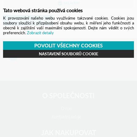
SKLADEM
Tato webová stránka používá cookies
1
2
3
4
5
K provozování našeho webu využíváme takzvané cookies. Cookies jsou
ZOBRAZIT DALŠÍCH 20
soubory sloužící k přizpůsobení obsahu webu, k měření jeho funkčnosti a
obecně k zajištění vaší maximální spokojenosti. Dejte nám vědět o svých
preferencích.
Zobrazit detaily
POVOLIT VŠECHNY COOKIES
NASTAVENÍ SOUBORŮ COOKIE
info@b2bstore.cz
,
+420 377 329 475
O SPOLEČNOSTI
O nás
Kontaktní údaje
JAK NAKUPOVAT