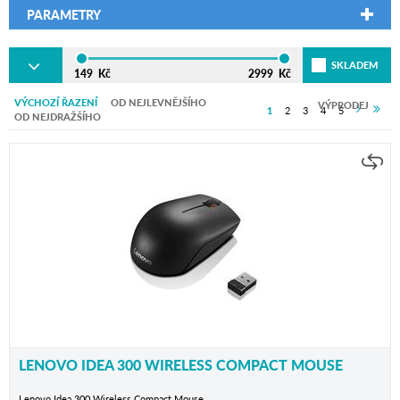
PARAMETRY
SKLADEM
149
Kč
2999
Kč
VÝCHOZÍ ŘAZENÍ
OD NEJLEVNĚJŠÍHO
VÝPRODEJ
1
2
3
4
5
OD NEJDRAŽŠÍHO
LENOVO IDEA 300 WIRELESS COMPACT MOUSE
Lenovo Idea 300 Wireless Compact Mouse