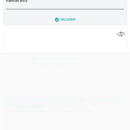
tvarování pro p
SKLADEM
LENOVO CONS MYŠ = LENOVO 150 = BEZDRÁTOVÁ,
OPTICKÁ, ČERNÁ
Lenovo CONS myš = Lenovo 150 = bezdrátová, optická, černá