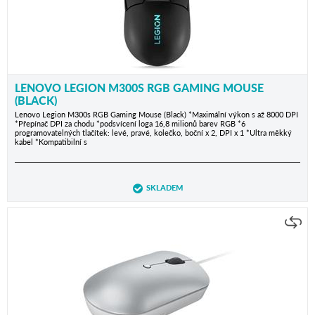
LENOVO LEGION M300S RGB GAMING MOUSE
(BLACK)
Lenovo Legion M300s RGB Gaming Mouse (Black) *Maximální výkon s až 8000 DPI
*Přepínač DPI za chodu *podsvícení loga 16,8 milionů barev RGB *6
programovatelných tlačítek: levé, pravé, kolečko, boční x 2, DPI x 1 *Ultra měkký
kabel *Kompatibilní s
SKLADEM