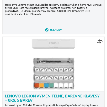
Herní myš Lenovo M210 RGB Zažijte špičkový design a výkon s herní myší Lenovo
M210 RGB. Tato myš základní úrovně, navržená pro hraní her, zábavu a
produktivitu, je ideální pro všechny scénáře. S 8 000 DPI, 3zónovým RGB
osvětlením a lehkým tělem o h
SKLADEM
LENOVO LEGION VYMĚNITELNÉ, BAREVNÉ KLÁVESY
= 8KS, 5 BAREV
Lenovo Legion Colorful Ceramic Keycaps(8 Keycaps) Vyměnitelné krytky kláves,