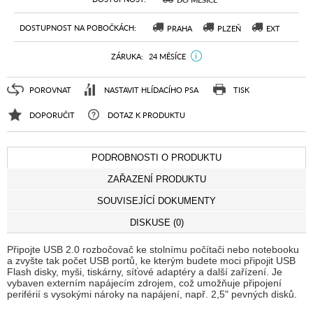
DOSTUPNOST NA POBOČKÁCH
PRAHA
PLZEŇ
EXT
ZÁRUKA
24 MĚSÍCE
POROVNAT
NASTAVIT HLÍDACÍHO PSA
TISK
DOPORUČIT
DOTAZ K PRODUKTU
PODROBNOSTI O PRODUKTU
ZAŘAZENÍ PRODUKTU
SOUVISEJÍCÍ DOKUMENTY
DISKUSE (0)
Připojte USB 2.0 rozbočovač ke stolnímu počítači nebo notebooku
a zvyšte tak počet USB portů, ke kterým budete moci připojit USB
Flash disky, myši, tiskárny, síťové adaptéry a další zařízení. Je
vybaven externím napájecím zdrojem, což umožňuje připojení
periférií s vysokými nároky na napájení, např. 2,5" pevných disků.