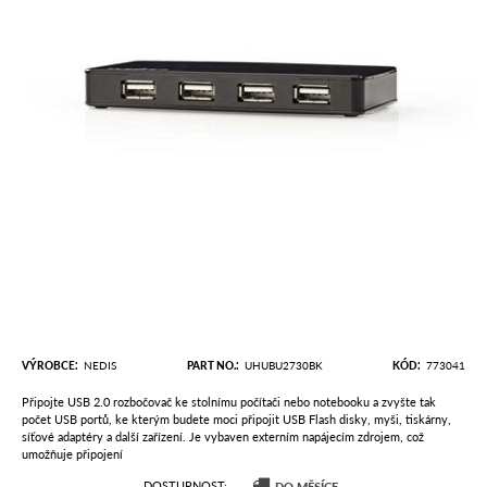
VÝROBCE
NEDIS
PART NO.
UHUBU2730BK
KÓD
773041
Připojte USB 2.0 rozbočovač ke stolnímu počítači nebo notebooku a zvyšte tak
počet USB portů, ke kterým budete moci připojit USB Flash disky, myši, tiskárny,
síťové adaptéry a další zařízení. Je vybaven externím napájecím zdrojem, což
umožňuje připojení
DOSTUPNOST
DO MĚSÍCE