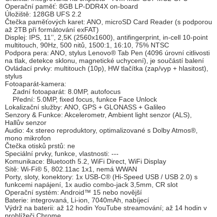
Operační paměť: 8GB LP-DDR4X on-board
Úložiště: 128GB UFS 2.2
Čtečka paměťových karet: ANO, microSD Card Reader (s podporou
až 2TB při formátování exFAT)
Displej: IPS, 11’’, 2,5K (2560x1600), antifingerprint, in-cell 10-point
multitouch, 90Hz, 500 nitů, 1500:1, 16:10, 75% NTSC
Podpora pera: ANO, stylus Lenovo® Tab Pen (4096 úrovní citlivosti
na tlak, detekce sklonu, magnetické uchycení), je součástí balení
Ovládací prvky: multitouch (10p), HW tlačítka (zap/vyp + hlasitost),
stylus
Fotoaparát-kamera:
Zadní fotoaparát: 8.0MP, autofocus
Přední: 5.0MP, fixed focus, funkce Face Unlock
Lokalizační služby: ANO, GPS + GLONASS + Galileo
Senzory & Funkce: Akcelerometr, Ambient light senzor (ALS),
Hallův senzor
Audio: 4x stereo reproduktory, optimalizované s Dolby Atmos®,
mono mikrofon
Čtečka otisků prstů: ne
Speciální prvky, funkce, vlastnosti: ---
Komunikace: Bluetooth 5.2, WiFi Direct, WiFi Display
Sítě: Wi-Fi® 5, 802.11ac 1x1, nemá WWAN
Porty, sloty, konektory: 1x USB-C® (Hi-Speed USB / USB 2.0) s
funkcemi napájení, 1x audio combo-jack 3,5mm, CR slot
Operační systém: Android™ 15 nebo novější
Baterie: integrovaná, Li-ion, 7040mAh, nabíjecí
Výdrž na baterii: až 12 hodin YouTube streamování; až 14 hodin v
prohlížeči Chrome