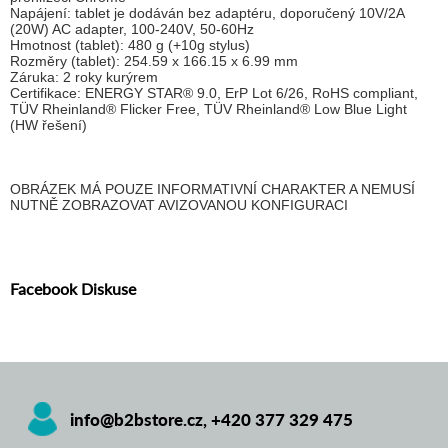
Napájení: tablet je dodáván bez adaptéru, doporučený 10V/2A
(20W) AC adapter, 100-240V, 50-60Hz
Hmotnost (tablet): 480 g (+10g stylus)
Rozměry (tablet): 254.59 x 166.15 x 6.99 mm
Záruka: 2 roky kurýrem
Certifikace: ENERGY STAR® 9.0, ErP Lot 6/26, RoHS compliant,
TÜV Rheinland® Flicker Free, TÜV Rheinland® Low Blue Light
(HW řešení)
OBRÁZEK MÁ POUZE INFORMATIVNÍ CHARAKTER A NEMUSÍ
NUTNĚ ZOBRAZOVAT AVIZOVANOU KONFIGURACI
Facebook Diskuse
info@b2bstore.cz
,
+420 377 329 475