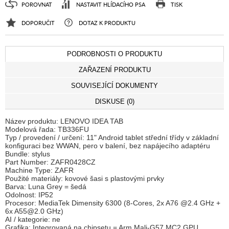
POROVNAT
NASTAVIT HLÍDACÍHO PSA
TISK
DOPORUČIT
DOTAZ K PRODUKTU
PODROBNOSTI O PRODUKTU
ZAŘAZENÍ PRODUKTU
SOUVISEJÍCÍ DOKUMENTY
DISKUSE (0)
Název produktu: LENOVO IDEA TAB
Modelová řada: TB336FU
Typ / provedení / určení: 11" Android tablet střední třídy v základní
konfiguraci bez WWAN, pero v balení, bez napájecího adaptéru
Bundle: stylus
Part Number: ZAFR0428CZ
Machine Type: ZAFR
Použité materiály: kovové šasi s plastovými prvky
Barva: Luna Grey = šedá
Odolnost: IP52
Procesor: MediaTek Dimensity 6300 (8-Cores, 2x A76 @2.4 GHz +
6x A55@2.0 GHz)
AI / kategorie: ne
Grafika: Integrovaná na chipsetu = Arm Mali-G57 MC2 GPU