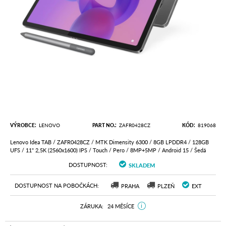
VÝROBCE
LENOVO
PART NO.
ZAFR0428CZ
KÓD
819068
Lenovo Idea TAB / ZAFR0428CZ / MTK Dimensity 6300 / 8GB LPDDR4 / 128GB
UFS / 11" 2,5K (2560x1600) IPS / Touch / Pero / 8MP+5MP / Android 15 / Šedá
DOSTUPNOST
SKLADEM
DOSTUPNOST NA POBOČKÁCH
PRAHA
PLZEŇ
EXT
ZÁRUKA
24 MĚSÍCE