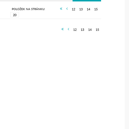
POLOŽEK NA STRÁNKU:
12
13
14
15
12
13
14
15