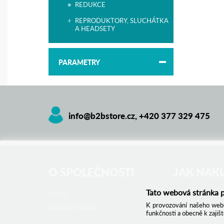
REDUKCE
REPRODUKTORY, SLUCHÁTKA
A HEADSETY
PARAMETRY
info@b2bstore.cz
,
+420 377 329 475
O SPOLEČNOSTI
JAK NAK
Tato webová stránka p
O nás
Obchodní podm
K provozování našeho webu
Kontaktní údaje
Reklamační řád
funkčnosti a obecně k zajiš