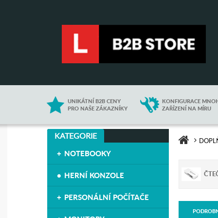
UNIKÁTNÍ B2B CENY
KONFIGURACE MNO
PRO NAŠE ZÁKAZNÍKY
ZAŘÍZENÍ NA MÍRU
KATEGORIE
DOPLŇ
NOTEBOOKY
ČTE
HERNÍ KONZOLE
PERSONÁLNÍ POČÍTAČE
PODROB