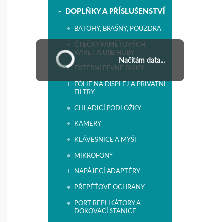
DOPLŇKY A PŘÍSLUŠENSTVÍ
BATOHY, BRAŠNY, POUZDRA
ČTEČKY PAMĚŤOVÝCH
KARET A USB HUBY
Načítám data...
EXTERNÍ PEVNÉ DISKY
FÓLIE NA DISPLEJ A PRIVÁTNÍ
FILTRY
CHLADICÍ PODLOŽKY
KAMERY
KLÁVESNICE A MYŠI
MIKROFONY
NAPÁJECÍ ADAPTÉRY
PŘEPĚŤOVÉ OCHRANY
PORT REPLIKÁTORY A
DOKOVACÍ STANICE