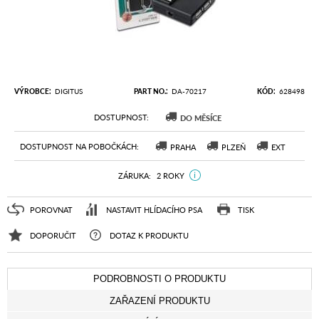
VÝROBCE
DIGITUS
PART NO.
DA-70217
KÓD
628498
DOSTUPNOST
DO MĚSÍCE
DOSTUPNOST NA POBOČKÁCH
PRAHA
PLZEŇ
EXT
ZÁRUKA
2 ROKY
POROVNAT
NASTAVIT HLÍDACÍHO PSA
TISK
DOPORUČIT
DOTAZ K PRODUKTU
PODROBNOSTI O PRODUKTU
ZAŘAZENÍ PRODUKTU