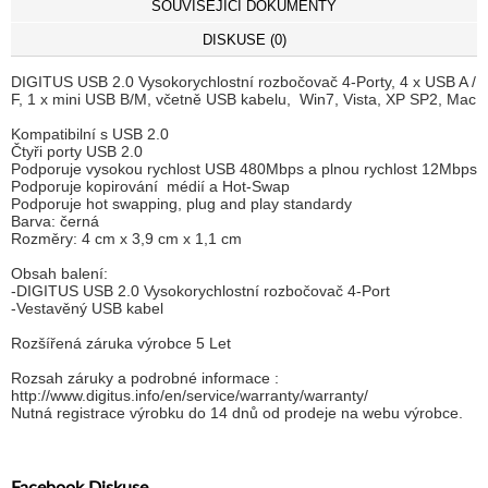
SOUVISEJÍCÍ DOKUMENTY
DISKUSE (0)
DIGITUS USB 2.0 Vysokorychlostní rozbočovač 4-Porty, 4 x USB A /
F, 1 x mini USB B/M, včetně USB kabelu, Win7, Vista, XP SP2, Mac
Kompatibilní s USB 2.0
Čtyři porty USB 2.0
Podporuje vysokou rychlost USB 480Mbps a plnou rychlost 12Mbps
Podporuje kopirování médií a Hot-Swap
Podporuje hot swapping, plug and play standardy
Barva: černá
Rozměry: 4 cm x 3,9 cm x 1,1 cm
Obsah balení:
-DIGITUS USB 2.0 Vysokorychlostní rozbočovač 4-Port
-Vestavěný USB kabel
Rozšířená záruka výrobce 5 Let
Rozsah záruky a podrobné informace :
http://www.digitus.info/en/service/warranty/warranty/
Nutná registrace výrobku do 14 dnů od prodeje na webu výrobce.
Facebook Diskuse