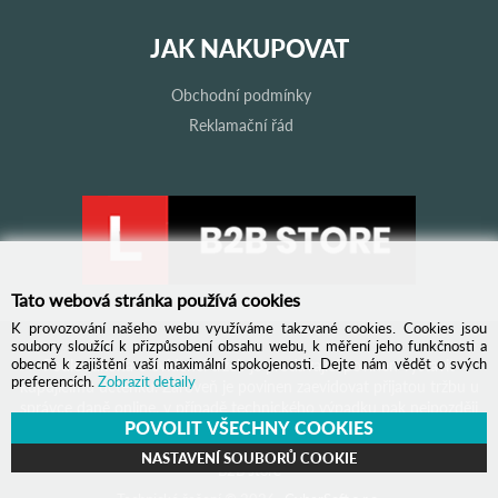
JAK NAKUPOVAT
Obchodní podmínky
Reklamační řád
Tato webová stránka používá cookies
K provozování našeho webu využíváme takzvané cookies. Cookies jsou
soubory sloužící k přizpůsobení obsahu webu, k měření jeho funkčnosti a
obecně k zajištění vaší maximální spokojenosti. Dejte nám vědět o svých
Podle zákona o evidenci tržeb je prodávající povinen vystavit
preferencích.
Zobrazit detaily
kupujícímu účtenku. Zároveň je povinen zaevidovat přijatou tržbu u
správce daně online, v případě technického výpadku pak nejpozději
POVOLIT VŠECHNY COOKIES
do 48 hodin.
NASTAVENÍ SOUBORŮ COOKIE
B2B store