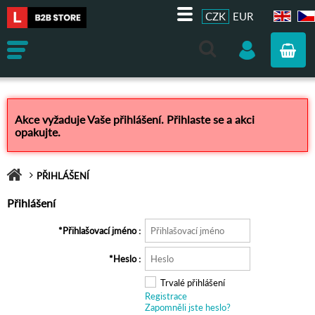
CZK
EUR
EN
CZ
Akce vyžaduje Vaše přihlášení. Přihlaste se a akci
opakujte.
PŘIHLÁŠENÍ
Přihlášení
Přihlašovací jméno
Heslo
Trvalé přihlášení
Registrace
Zapomněli jste heslo?