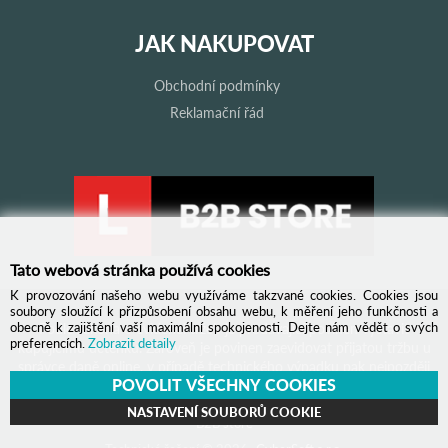
JAK NAKUPOVAT
Obchodní podmínky
Reklamační řád
Tato webová stránka používá cookies
K provozování našeho webu využíváme takzvané cookies. Cookies jsou
soubory sloužící k přizpůsobení obsahu webu, k měření jeho funkčnosti a
obecně k zajištění vaší maximální spokojenosti. Dejte nám vědět o svých
Podle zákona o evidenci tržeb je prodávající povinen vystavit
preferencích.
Zobrazit detaily
kupujícímu účtenku. Zároveň je povinen zaevidovat přijatou tržbu u
správce daně online, v případě technického výpadku pak nejpozději
POVOLIT VŠECHNY COOKIES
do 48 hodin.
NASTAVENÍ SOUBORŮ COOKIE
B2B store